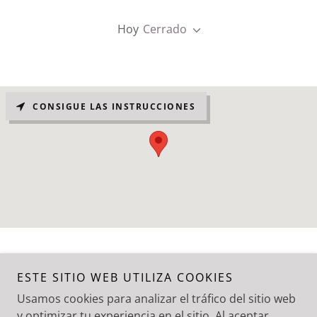
Hoy
Cerrado
CONSIGUE LAS INSTRUCCIONES
ESTE SITIO WEB UTILIZA COOKIES
Copyright © 2021 Prefabricados Egea - Todos los derechos
reservados.
Usamos cookies para analizar el tráfico del sitio web
y optimizar tu experiencia en el sitio. Al aceptar